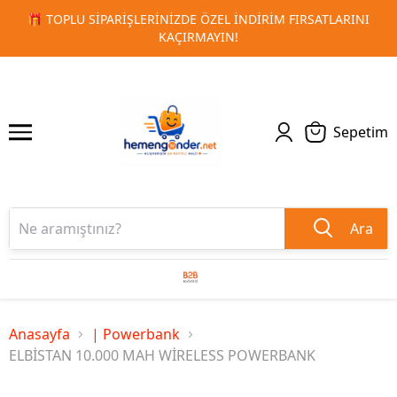
 FIRSATLARINI
🚀 KURUMSAL PROMOSYON VE MATBAA ÜRÜN
1
2
TESLIMAT!
Sepetim
Ara
Anasayfa
| Powerbank
ELBİSTAN 10.000 MAH WİRELESS POWERBANK