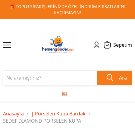
ATLARINI
🚀 KURUMSAL PROMOSYON VE MATBAA ÜRÜNLERI
1
2
TESLIMAT!
Sepetim
Ara
Anasayfa
| Porselen Kupa Bardak
SEDEF DIAMOND PORSELEN KUPA