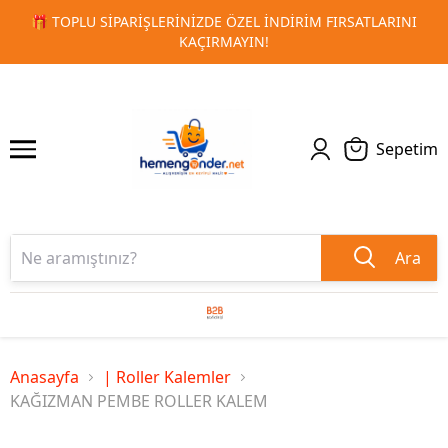
IM FIRSATLARINI
🚀 KURUMSAL PROMOSYON VE MATBAA ÜR
1
2
TESLIMAT!
Sepetim
Ara
Anasayfa
| Roller Kalemler
KAĞIZMAN PEMBE ROLLER KALEM