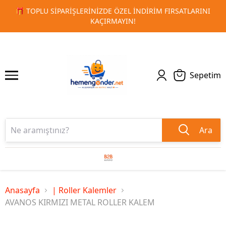
 FIRSATLARINI
🚀 KURUMSAL PROMOSYON VE MATBAA ÜRÜN
1
2
TESLIMAT!
Sepetim
Ara
Anasayfa
| Roller Kalemler
AVANOS KIRMIZI METAL ROLLER KALEM