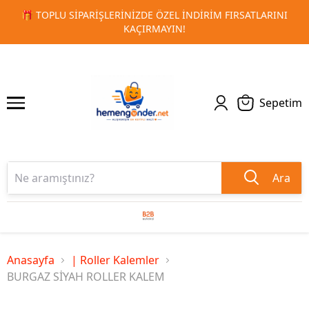
IM FIRSATLARINI
🚀 KURUMSAL PROMOSYON VE MATBAA ÜR
1
2
TESLIMAT!
Sepetim
Ara
Anasayfa
| Roller Kalemler
BURGAZ SİYAH ROLLER KALEM