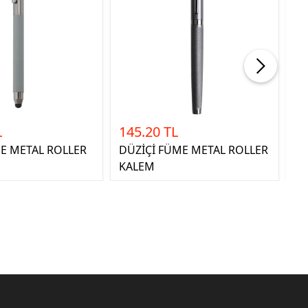
L
145.20 TL
51
E METAL ROLLER
DÜZİÇİ FÜME METAL ROLLER
KA
KALEM
K