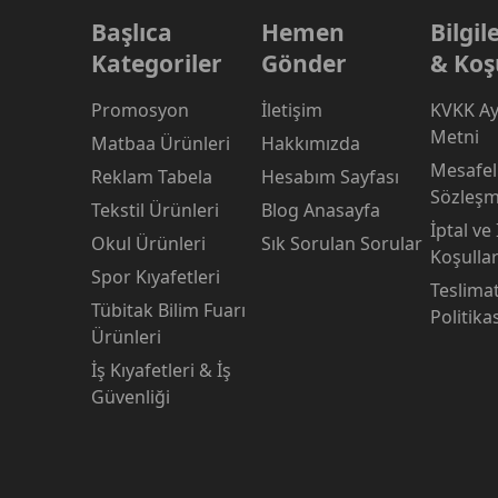
Başlıca
Hemen
Bilgi
Kategoriler
Gönder
& Koş
Promosyon
İletişim
KVKK Ay
Metni
Matbaa Ürünleri
Hakkımızda
Mesafeli
Reklam Tabela
Hesabım Sayfası
Sözleşm
Tekstil Ürünleri
Blog Anasayfa
İptal ve
Okul Ürünleri
Sık Sorulan Sorular
Koşullar
Spor Kıyafetleri
Teslima
Tübitak Bilim Fuarı
Politika
Ürünleri
İş Kıyafetleri & İş
Güvenliği