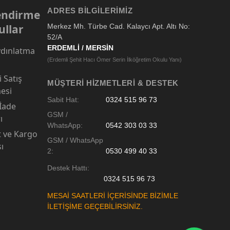
ADRES BILGILERIMIZ
lendirme
ullar
Merkez Mh. Türbe Cad. Kalaycı Apt. Altı No:
52/A
ERDEMLİ / MERSİN
dınlatma
(Erdemli Şehit Hacı Ömer Serin İlköğretim Okulu Yanı)
 Satış
MÜŞTERI HIZMETLERI & DESTEK
esi
Sabit Hat:
0324 515 96 73
 İade
GSM /
ı
WhatsApp:
0542 303 03 33
t ve Kargo
GSM / WhatsApp
sı
2:
0530 499 40 33
Destek Hattı:
0324 515 96 73
MESAİ SAATLERİ İÇERİSİNDE BİZİMLE
İLETİŞİME GEÇEBİLİRSİNİZ.