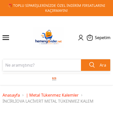
IM FIRSATLARINI
🚀 KURUMSAL PROMOSYON VE MATBAA ÜR
1
2
TESLIMAT!
Sepetim
Ara
Anasayfa
| Metal Tükenmez Kalemler
İNCİRLİOVA LACİVERT METAL TÜKENMEZ KALEM