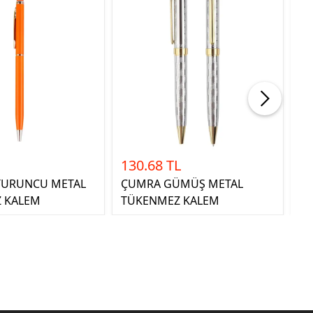
130.68 TL
29
 TURUNCU METAL
ÇUMRA GÜMÜŞ METAL
BA
 KALEM
TÜKENMEZ KALEM
T