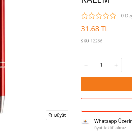
Çoklu Şarj Kabloları
Sunum Panosu
Kahve Setleri
0 De
Kablosuz Şarj
Branda | Afiş | Poster
Powerbank Defter
Baskılı Masa Örtüsü
31.68 TL
Wireless Masa Lambası
SKU
12266
Büyüt
Whatsapp Üzeri
fiyat teklifi alınız