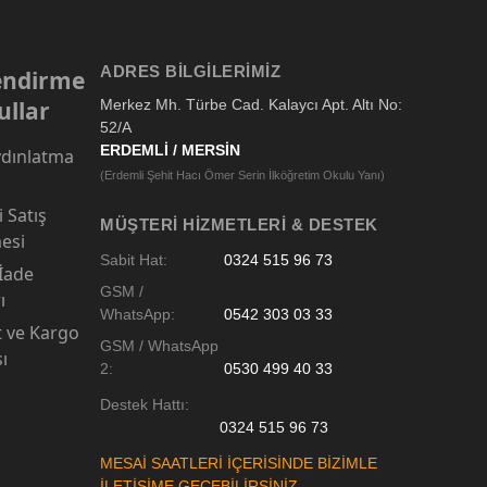
ADRES BILGILERIMIZ
lendirme
ullar
Merkez Mh. Türbe Cad. Kalaycı Apt. Altı No:
52/A
ERDEMLİ / MERSİN
dınlatma
(Erdemli Şehit Hacı Ömer Serin İlköğretim Okulu Yanı)
 Satış
MÜŞTERI HIZMETLERI & DESTEK
esi
Sabit Hat:
0324 515 96 73
 İade
GSM /
ı
WhatsApp:
0542 303 03 33
t ve Kargo
GSM / WhatsApp
sı
2:
0530 499 40 33
Destek Hattı:
0324 515 96 73
MESAİ SAATLERİ İÇERİSİNDE BİZİMLE
İLETİŞİME GEÇEBİLİRSİNİZ.