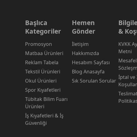
Başlıca
Hemen
Bilgi
Kategoriler
Gönder
& Koş
Promosyon
İletişim
KVKK Ay
Metni
Matbaa Ürünleri
Hakkımızda
Mesafeli
Reklam Tabela
Hesabım Sayfası
Sözleşm
Tekstil Ürünleri
Blog Anasayfa
İptal ve
Okul Ürünleri
Sık Sorulan Sorular
Koşullar
Spor Kıyafetleri
Teslima
Tübitak Bilim Fuarı
Politika
Ürünleri
İş Kıyafetleri & İş
Güvenliği