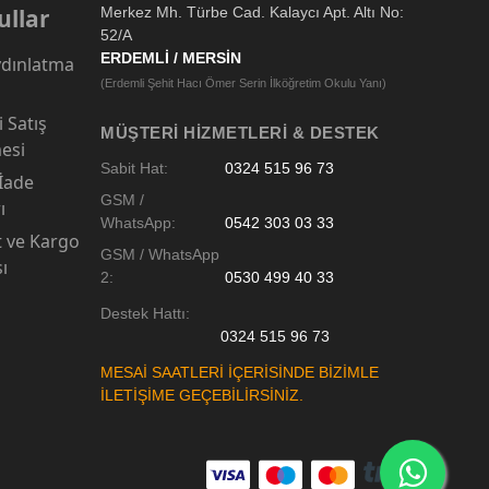
ullar
Merkez Mh. Türbe Cad. Kalaycı Apt. Altı No:
52/A
ERDEMLİ / MERSİN
dınlatma
(Erdemli Şehit Hacı Ömer Serin İlköğretim Okulu Yanı)
 Satış
MÜŞTERI HIZMETLERI & DESTEK
esi
Sabit Hat:
0324 515 96 73
 İade
GSM /
ı
WhatsApp:
0542 303 03 33
t ve Kargo
GSM / WhatsApp
sı
2:
0530 499 40 33
Destek Hattı:
0324 515 96 73
MESAİ SAATLERİ İÇERİSİNDE BİZİMLE
İLETİŞİME GEÇEBİLİRSİNİZ.