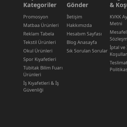
Kategoriler
Gönder
& Koş
Promosyon
İletişim
KVKK Ay
Metni
Matbaa Ürünleri
Hakkımızda
Mesafeli
Reklam Tabela
Hesabım Sayfası
Sözleşm
Tekstil Ürünleri
Blog Anasayfa
İptal ve
Okul Ürünleri
Sık Sorulan Sorular
Koşullar
Spor Kıyafetleri
Teslima
Tübitak Bilim Fuarı
Politika
Ürünleri
İş Kıyafetleri & İş
Güvenliği