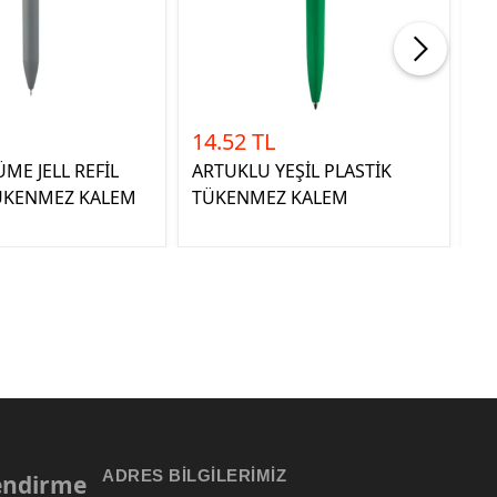
14.52 TL
9.
ME JELL REFİL
ARTUKLU YEŞİL PLASTİK
ER
TÜKENMEZ KALEM
TÜKENMEZ KALEM
T
ADRES BILGILERIMIZ
lendirme