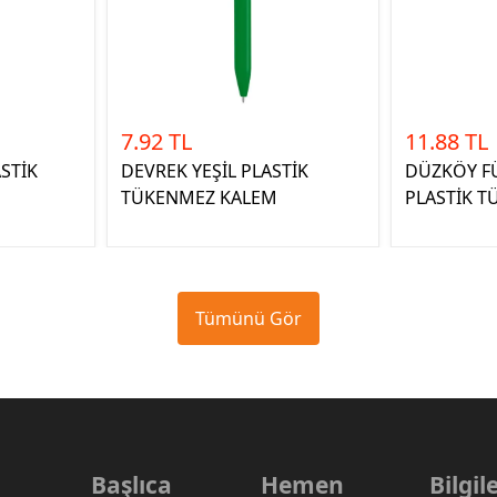
7.92 TL
11.88 TL
STİK
DEVREK YEŞİL PLASTİK
DÜZKÖY FÜ
TÜKENMEZ KALEM
PLASTİK 
Tümünü Gör
Başlıca
Hemen
Bilgi