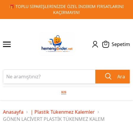
IM FIRSATLARINI
🚀 KURUMSAL PROMOSYON VE MATBAA ÜR
1
2
TESLIMAT!
Sepetim
Ara
Anasayfa
| Plastik Tükenmez Kalemler
GÖNEN LACİVERT PLASTİK TÜKENMEZ KALEM