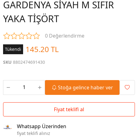
GARDENYA SİYAH M SIFIR
YAKA TİŞÖRT
0 Değerlendirme
145.20 TL
Tükendi
SKU
8802474691430
Stoğa gelince haber ver
Fiyat teklifi al
Whatsapp Üzerinden
fiyat teklifi alınız