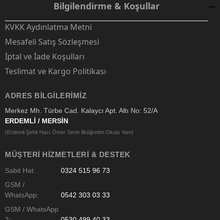
Bilgilendirme & Koşullar
KVKK Aydınlatma Metni
Mesafeli Satış Sözleşmesi
İptal ve İade Koşulları
Teslimat ve Kargo Politikası
ADRES BILGILERIMIZ
Merkez Mh. Türbe Cad. Kalaycı Apt. Altı No: 52/A
ERDEMLİ / MERSİN
(Erdemli Şehit Hacı Ömer Serin İlköğretim Okulu Yanı)
MÜŞTERI HIZMETLERI & DESTEK
Sabit Hat:
0324 515 96 73
GSM /
WhatsApp:
0542 303 03 33
GSM / WhatsApp
2:
0530 499 40 33