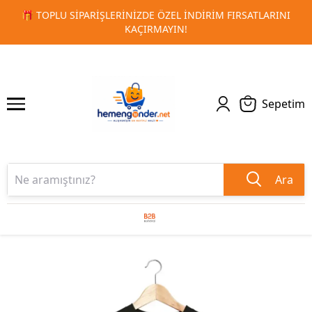
 FIRSATLARINI
🚀 KURUMSAL PROMOSYON VE MATBAA ÜRÜN
1
2
TESLIMAT!
Sepetim
Ara