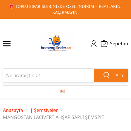
ATLARINI
🚀 KURUMSAL PROMOSYON VE MATBAA ÜRÜNLERI
1
2
TESLIMAT!
Sepetim
Ara
Anasayfa
| Şemsiyeler
MANGOSTAN LACİVERT AHŞAP SAPLI ŞEMSİYE