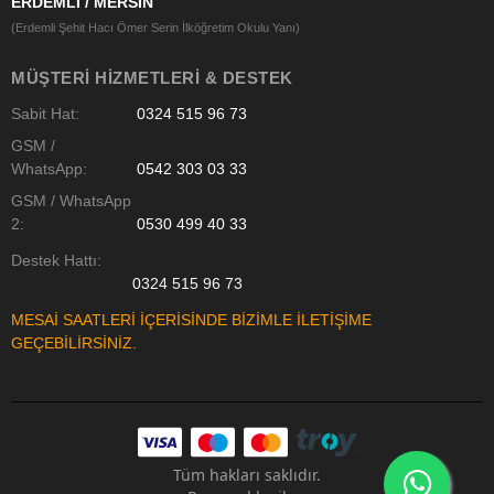
ERDEMLİ / MERSİN
(Erdemli Şehit Hacı Ömer Serin İlköğretim Okulu Yanı)
MÜŞTERI HIZMETLERI & DESTEK
Sabit Hat:
0324 515 96 73
GSM /
WhatsApp:
0542 303 03 33
GSM / WhatsApp
2:
0530 499 40 33
Destek Hattı:
0324 515 96 73
MESAİ SAATLERİ İÇERİSİNDE BİZİMLE İLETİŞİME
GEÇEBİLİRSİNİZ.
Tüm hakları saklıdır.