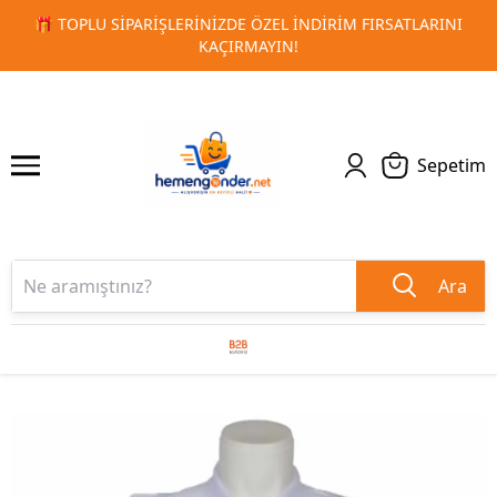
ATLARINI
🚀 KURUMSAL PROMOSYON VE MATBAA ÜRÜNLERI
1
2
TESLIMAT!
Sepetim
Ara