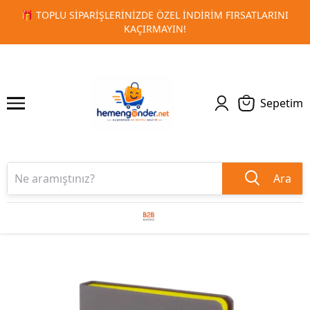
RSATLARINI
🚀 KURUMSAL PROMOSYON VE MATBAA ÜRÜNLE
1
2
TESLIMAT!
Sepetim
Ara