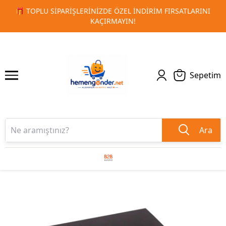
RSATLARINI
🚀 KURUMSAL PROMOSYON VE MATBAA ÜRÜNLE
1
2
TESLIMAT!
Sepetim
Ara