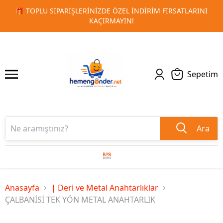
RSATLARINI
🚀 KURUMSAL PROMOSYON VE MATBAA ÜRÜNLE
1
2
TESLIMAT!
Sepetim
Ara
Anasayfa
| Deri ve Metal Anahtarlıklar
ÇALBANİSİ TEK YÖN METAL ANAHTARLIK