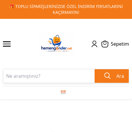
RSATLARINI
🚀 KURUMSAL PROMOSYON VE MATBAA ÜRÜNLE
1
2
TESLIMAT!
Sepetim
Ara