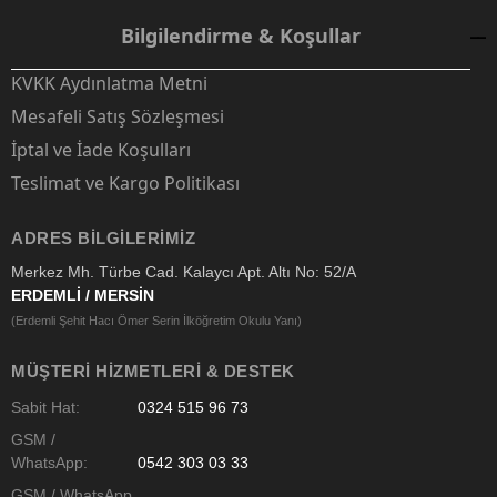
Bilgilendirme & Koşullar
KVKK Aydınlatma Metni
Mesafeli Satış Sözleşmesi
İptal ve İade Koşulları
Teslimat ve Kargo Politikası
ADRES BILGILERIMIZ
Merkez Mh. Türbe Cad. Kalaycı Apt. Altı No: 52/A
ERDEMLİ / MERSİN
(Erdemli Şehit Hacı Ömer Serin İlköğretim Okulu Yanı)
MÜŞTERI HIZMETLERI & DESTEK
Sabit Hat:
0324 515 96 73
GSM /
WhatsApp:
0542 303 03 33
GSM / WhatsApp