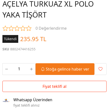
AÇELYA TURKUAZ XL POLO
YAKA TİŞÖRT
0 Değerlendirme
235.95 TL
Tükendi
SKU
8802474416255
Stoğa gelince haber ver
Fiyat teklifi al
Whatsapp Üzerinden
fiyat teklifi alınız