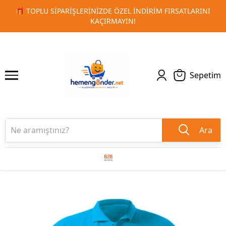
LARINI
🚀 KURUMSAL PROMOSYON VE MATBAA ÜRÜNLERIND
1
2
TESLIMAT!
Sepetim
Ara