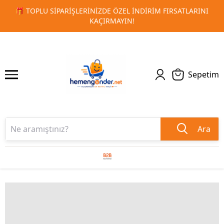
INI
🚀 KURUMSAL PROMOSYON VE MATBAA ÜRÜNLERINDE H
1
2
TESLIMAT!
Sepetim
Ara