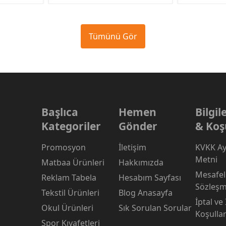
Tümünü Gör
Başlıca
Hemen
Bilgi
Kategoriler
Gönder
& Koş
Promosyon
İletişim
KVKK Ay
Metni
Matbaa Ürünleri
Hakkımızda
Mesafeli
Reklam Tabela
Hesabım Sayfası
Sözleşm
Tekstil Ürünleri
Blog Anasayfa
İptal ve
Okul Ürünleri
Sık Sorulan Sorular
Koşullar
Spor Kıyafetleri