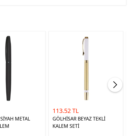
%28
113.52 TL
40
2
 SİYAH METAL
GÖLHİSAR BEYAZ TEKLİ
La
ALEM
KALEM SETİ
GR