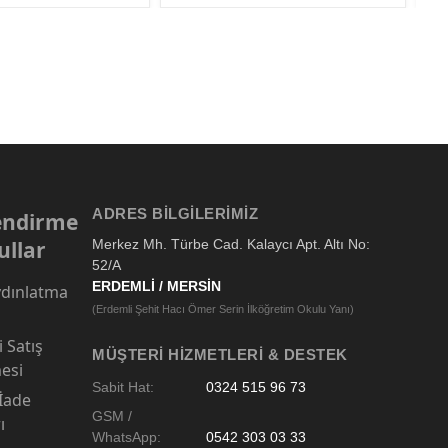
ADRES BILGILERIMIZ
lendirme
ullar
Merkez Mh. Türbe Cad. Kalaycı Apt. Altı No:
52/A
ERDEMLİ / MERSİN
dınlatma
(Erdemli Şehit Hacı Ömer Serin İlköğretim Okulu Yanı)
 Satış
MÜŞTERI HIZMETLERI & DESTEK
esi
Sabit Hat:
0324 515 96 73
 İade
GSM /
ı
WhatsApp:
0542 303 03 33