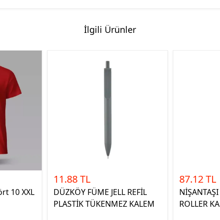
İlgili Ürünler
11.88 TL
87.12 TL
ört 10 XXL
DÜZKÖY FÜME JELL REFİL
NİŞANTAŞI
PLASTİK TÜKENMEZ KALEM
ROLLER K