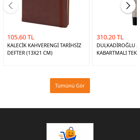
105.60 TL
310.20 TL
KALECİK KAHVERENGİ TARİHSİZ
DULKADİROĞLU A
DEFTER (13X21 CM)
KABARTMALI TEKLİ
Tümünü Gör