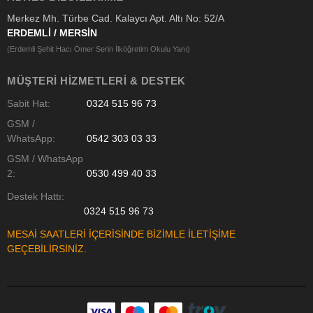
Merkez Mh. Türbe Cad. Kalaycı Apt. Altı No: 52/A
ERDEMLİ / MERSİN
(Erdemli Şehit Hacı Ömer Serin İlköğretim Okulu Yanı)
MÜŞTERI HIZMETLERI & DESTEK
Sabit Hat:
0324 515 96 73
GSM /
WhatsApp:
0542 303 03 33
GSM / WhatsApp
2:
0530 499 40 33
Destek Hattı:
0324 515 96 73
MESAİ SAATLERİ İÇERİSİNDE BİZİMLE İLETİŞİME
GEÇEBİLİRSİNİZ.