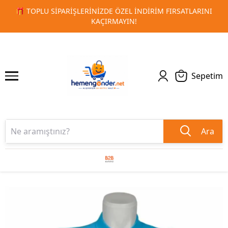
LARINI
🚀 KURUMSAL PROMOSYON VE MATBAA ÜRÜNLERIND
1
2
TESLIMAT!
Sepetim
Ara