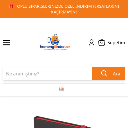
RSATLARINI
🚀 KURUMSAL PROMOSYON VE MATBAA ÜRÜNLE
1
2
TESLIMAT!
Sepetim
Ara