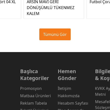
ört 04 XL
ARSIN MAVİ GERİ
Futbol Çor
DÖNÜŞÜMLÜ TÜKENMEZ
KALEM
Tümünü Gör
Başlıca
Hemen
Bilgi
Kategoriler
Gönder
& Koş
Promosyon
İletişim
KVKK Ay
Metni
Matbaa Ürünleri
Hakkımızda
Mesafeli
Reklam Tabela
Hesabım Sayfası
Sözleşm