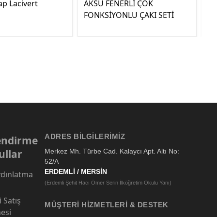
ap Lacivert
AKSU FENERLİ ÇOK
30
FONKSİYONLU ÇAKI SETİ
M
ADRES BILGILERIMIZ
lendirme
ullar
Merkez Mh. Türbe Cad. Kalaycı Apt. Altı No:
52/A
ERDEMLİ / MERSİN
dınlatma
(Erdemli Şehit Hacı Ömer Serin İlköğretim Okulu Yanı)
 Satış
MÜŞTERI HIZMETLERI & DESTEK
esi