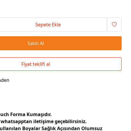
Seyahat Çantaları
El İlanı / Broşürü
Chef Önlükleri
Duvar Saatleri
Bez Çanta
Kaşe
Masa Üstü Setler
Okul Çantaları
Sepete Ekle
Satın Al
Fiyat teklifi al
nden
Touch Forma Kumaşıdır.
 whatsapptan iletişime geçebilirsiniz.
Kullanılan Boyalar Sağlık Açısından Olumsuz