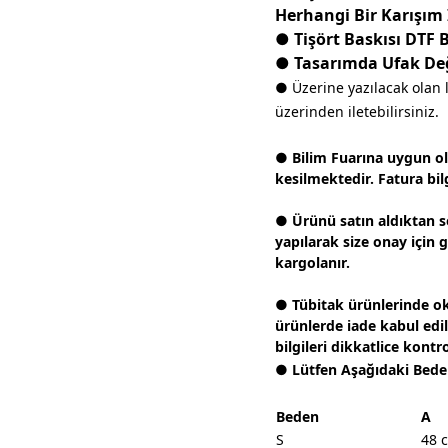
Herhangi Bir Karışım
● Tişört Baskısı DTF 
● Tasarımda Ufak Deği
● Üzerine yazılacak olan 
üzerinden iletebilirsiniz.
● Bilim Fuarına uygun olar
kesilmektedir. Fatura bilg
● Ürünü satın aldıktan s
yapılarak size onay için 
kargolanır.
● Tübitak ürünlerinde ok
ürünlerde iade kabul edi
bilgileri dikkatlice kontr
● Lütfen Aşağıdaki Bede
Beden
A
S
48 