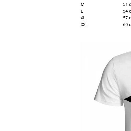
M
51 
L
54 
XL
57 
XXL
60 