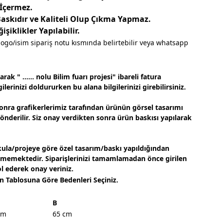
 İçermez.
Baskıdır ve Kaliteli Olup Çıkma Yapmaz.
şiklikler Yapılabilir.
logo/isim sipariş notu kısmında belirtebilir veya whatsapp
ak " ...... nolu Bilim fuarı projesi" ibareli fatura
ilerinizi doldururken bu alana bilgilerinizi girebilirsiniz.
onra grafikerlerimiz tarafından ürünün görsel tasarımı
gönderilir. Siz onay verdikten sonra ürün baskısı yapılarak
ula/projeye göre özel tasarım/baskı yapıldığından
lmemektedir. Siparişlerinizi tamamlamadan önce girilen
ol ederek onay veriniz.
n Tablosuna Göre Bedenleri Seçiniz.
B
cm
65 cm