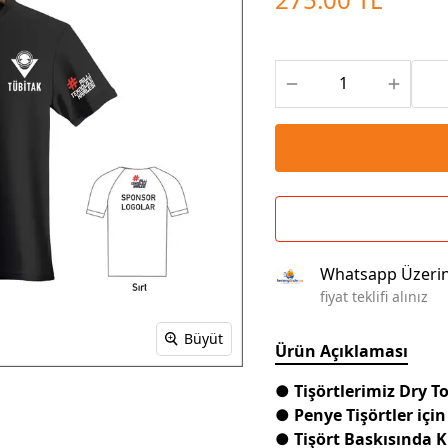
Çoklu Şarj Kabloları
Sunum Panosu
Kahve Setleri
Kablosuz Şarj
Branda | Afiş | Poster
Powerbank Defter
Baskılı Masa Örtüsü
Wireless Masa Lambası
Whatsapp Üzeri
fiyat teklifi alınız
Büyüt
Ürün Açıklaması
● Tişörtlerimiz Dry 
● Penye Tişörtler için
● Tişört Baskısında 