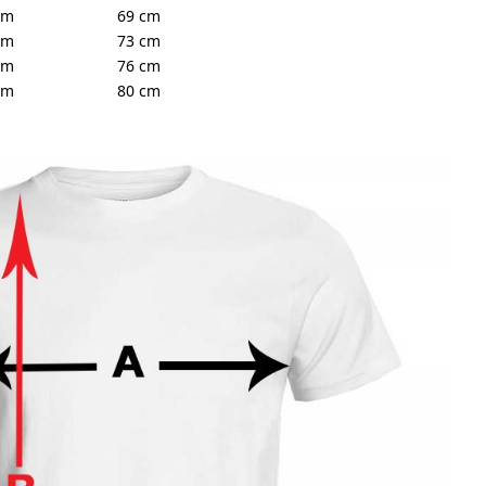
cm
69 cm
cm
73 cm
cm
76 cm
cm
80 cm