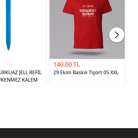
140.00 TL
3
RKUAZ JELL REFİL
29 Ekim Baskılı Tişört 05 XXL
Ha
TÜKENMEZ KALEM