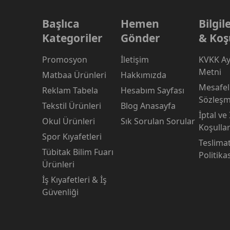
Başlıca
Hemen
Bilgi
Kategoriler
Gönder
& Koş
Promosyon
İletişim
KVKK Ay
Metni
Matbaa Ürünleri
Hakkımızda
Mesafeli
Reklam Tabela
Hesabım Sayfası
Sözleşm
Tekstil Ürünleri
Blog Anasayfa
İptal ve
Okul Ürünleri
Sık Sorulan Sorular
Koşullar
Spor Kıyafetleri
Teslima
Tübitak Bilim Fuarı
Politika
Ürünleri
İş Kıyafetleri & İş
Güvenliği