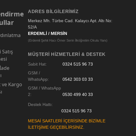
ADRES BILGILERIMIZ
lendirme
ullar
Merkez Mh. Türbe Cad. Kalaycı Apt. Altı No:
52/A
ERDEMLİ / MERSİN
dınlatma
(Erdemli Şehit Hacı Ömer Serin İlköğretim Okulu Yanı)
 Satış
MÜŞTERI HIZMETLERI & DESTEK
esi
Sabit Hat:
0324 515 96 73
 İade
GSM /
ı
WhatsApp:
0542 303 03 33
t ve Kargo
GSM / WhatsApp
sı
2:
0530 499 40 33
Destek Hattı:
0324 515 96 73
MESAİ SAATLERİ İÇERİSİNDE BİZİMLE
İLETİŞİME GEÇEBİLİRSİNİZ.