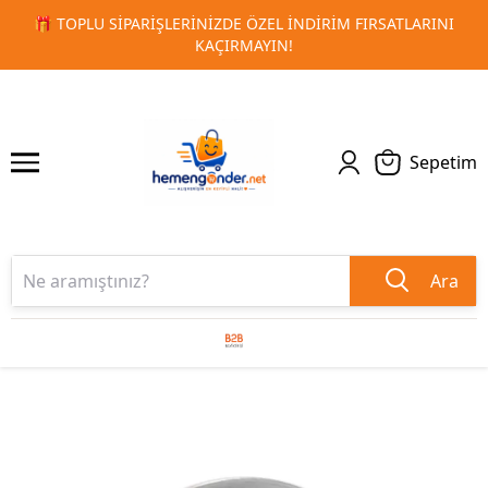
RSATLARINI
🚀 KURUMSAL PROMOSYON VE MATBAA ÜRÜNLE
1
2
TESLIMAT!
Sepetim
Ara