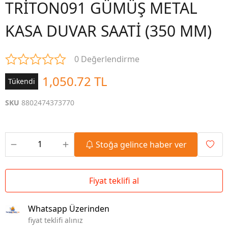
TRİTON091 GÜMÜŞ METAL
KASA DUVAR SAATİ (350 MM)
0 Değerlendirme
1,050.72 TL
Tükendi
SKU
8802474373770
Stoğa gelince haber ver
Fiyat teklifi al
Whatsapp Üzerinden
fiyat teklifi alınız