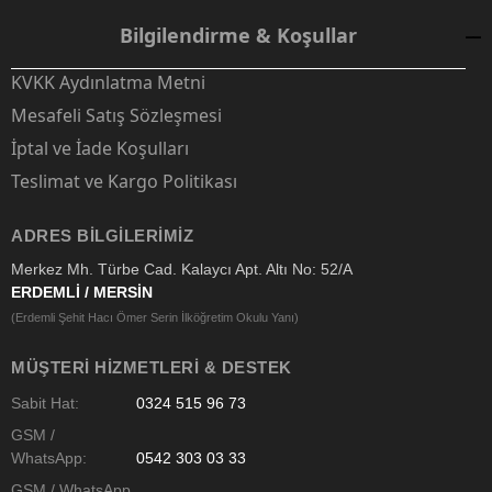
Bilgilendirme & Koşullar
KVKK Aydınlatma Metni
Mesafeli Satış Sözleşmesi
İptal ve İade Koşulları
Teslimat ve Kargo Politikası
ADRES BILGILERIMIZ
Merkez Mh. Türbe Cad. Kalaycı Apt. Altı No: 52/A
ERDEMLİ / MERSİN
(Erdemli Şehit Hacı Ömer Serin İlköğretim Okulu Yanı)
MÜŞTERI HIZMETLERI & DESTEK
Sabit Hat:
0324 515 96 73
GSM /
WhatsApp:
0542 303 03 33
GSM / WhatsApp