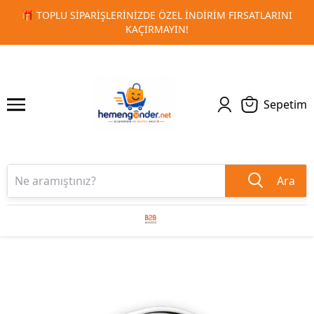
RSATLARINI
🚀 KURUMSAL PROMOSYON VE MATBAA ÜRÜNLE
1
2
TESLIMAT!
Sepetim
Ara