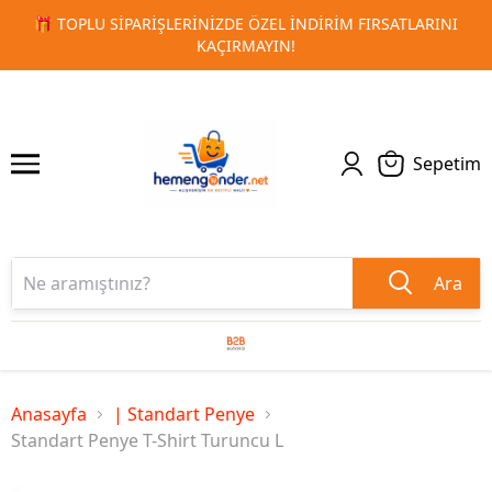
ARINI
🚀 KURUMSAL PROMOSYON VE MATBAA ÜRÜNLERINDE
1
2
TESLIMAT!
Sepetim
Ara
Anasayfa
| Standart Penye
Standart Penye T-Shirt Turuncu L