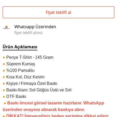
Fiyat teklifi al
Whatsapp Üzerinden
fiyat teklifi alınız
Ürün Açıklaması
●
Penye T-Shirt - 145 Gram
●
Süprem Kumaş
●
%100 Pamuklu
●
Kısa Kol, Düz Kesim
●
Kişiye / Firmaya Özel Baskı
●
Baskı Alanı: Sol Göğüs Üstü ve Sırt
●
DTF Baskı
●
Baskı öncesi görsel tasarım hazırlanır. WhatsApp
üzerinden onayınız alınarak baskıya alınır.
●
DİKKAT! İsteyeceğiniz beden seçimine dikkat ediniz.