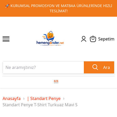
LERINDE HIZLI
🎁 TOPLU SIPARIŞLERINIZDE ÖZEL İNDIRIM
1
2
KAÇIRMAYIN!
Sepetim
Ara
Anasayfa
| Standart Penye
Standart Penye T-Shirt Turkuaz Mavi S