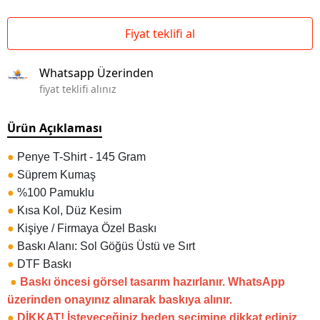
Fiyat teklifi al
Whatsapp Üzerinden
fiyat teklifi alınız
Ürün Açıklaması
●
Penye T-Shirt - 145 Gram
●
Süprem Kumaş
●
%100 Pamuklu
●
Kısa Kol, Düz Kesim
●
Kişiye / Firmaya Özel Baskı
●
Baskı Alanı: Sol Göğüs Üstü ve Sırt
●
DTF Baskı
●
Baskı öncesi görsel tasarım hazırlanır. WhatsApp
üzerinden onayınız alınarak baskıya alınır.
●
DİKKAT! İsteyeceğiniz beden seçimine dikkat ediniz.