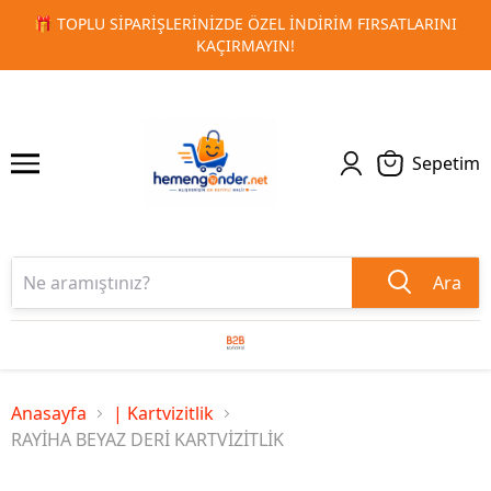
L İNDIRIM FIRSATLARINI
🚀 KURUMSAL PROMOSYON VE MAT
1
2
N!
TESLIMAT
Sepetim
Ara
Anasayfa
| Kartvizitlik
RAYİHA BEYAZ DERİ KARTVİZİTLİK