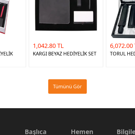
1,042.80 TL
6,072.00
İYELİK
KARGI BEYAZ HEDİYELİK SET
TORUL HED
Tümünü Gör
Başlıca
Hemen
Bilgi