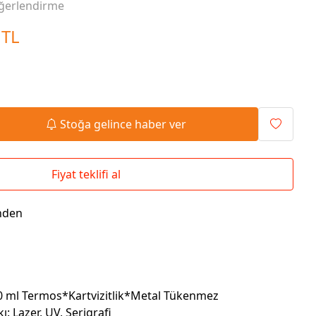
ğerlendirme
Seyahat Çantaları
El İlanı / Broşürü
Chef Önlükleri
Duvar Saatleri
 TL
Bez Çanta
Kaşe
Masa Üstü Setler
Okul Çantaları
Stoğa gelince haber ver
Fiyat teklifi al
nden
0 ml Termos*Kartvizitlik*Metal Tükenmez
: Lazer, UV, Serigrafi