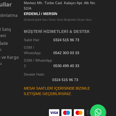
ullar
Merkez Mh. Türbe Cad. Kalaycı Apt. Altı No:
52/A
ERDEMLİ / MERSİN
dınlatma
(Erdemli Şehit Hacı Ömer Serin İlköğretim Okulu Yanı)
 Satış
MÜŞTERI HIZMETLERI & DESTEK
esi
Sabit Hat:
0324 515 96 73
 İade
GSM /
ı
WhatsApp:
0542 303 03 33
t ve Kargo
GSM / WhatsApp
sı
2:
0530 499 40 33
Destek Hattı:
0324 515 96 73
MESAİ SAATLERİ İÇERİSİNDE BİZİMLE
İLETİŞİME GEÇEBİLİRSİNİZ.