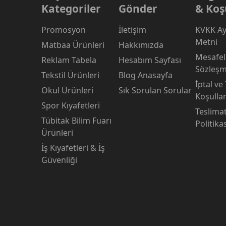
Kategoriler
Gönder
& Koş
Promosyon
İletişim
KVKK Ay
Metni
Matbaa Ürünleri
Hakkımızda
Mesafeli
Reklam Tabela
Hesabım Sayfası
Sözleşm
Tekstil Ürünleri
Blog Anasayfa
İptal ve
Okul Ürünleri
Sık Sorulan Sorular
Koşullar
Spor Kıyafetleri
Teslima
Tübitak Bilim Fuarı
Politika
Ürünleri
İş Kıyafetleri & İş
Güvenliği