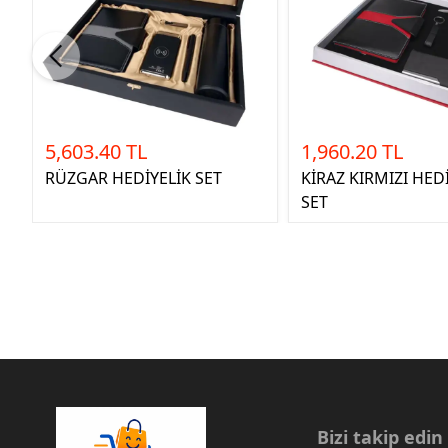
5,603.40 TL
1,960.20 TL
RÜZGAR HEDİYELİK SET
KİRAZ KIRMIZI HED
SET
Bizi takip edin