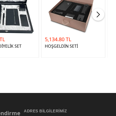
 TL
5,134.80 TL
8
İYELİK SET
HOŞGELDİN SETİ
KA
ADRES BILGILERIMIZ
lendirme