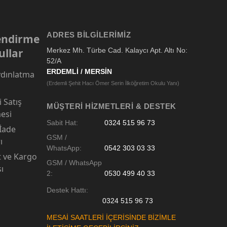
ADRES BILGILERIMIZ
lendirme
ullar
Merkez Mh. Türbe Cad. Kalaycı Apt. Altı No:
52/A
ERDEMLİ / MERSİN
dınlatma
(Erdemli Şehit Hacı Ömer Serin İlköğretim Okulu Yanı)
 Satış
MÜŞTERI HIZMETLERI & DESTEK
esi
Sabit Hat:
0324 515 96 73
 İade
GSM /
ı
WhatsApp:
0542 303 03 33
t ve Kargo
GSM / WhatsApp
sı
2:
0530 499 40 33
Destek Hattı:
0324 515 96 73
MESAİ SAATLERİ İÇERİSİNDE BİZİMLE