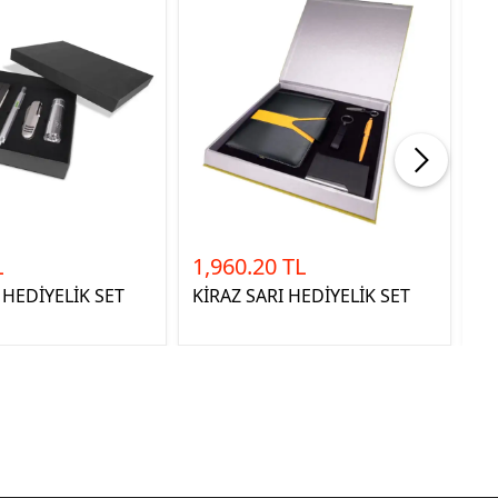
L
1,960.20 TL
6,
HEDİYELİK SET
KİRAZ SARI HEDİYELİK SET
TO