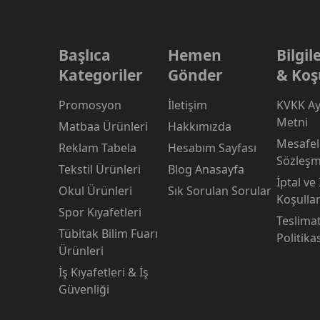
Başlıca
Hemen
Bilgi
Kategoriler
Gönder
& Koş
Promosyon
İletişim
KVKK Ay
Metni
Matbaa Ürünleri
Hakkımızda
Mesafeli
Reklam Tabela
Hesabım Sayfası
Sözleşm
Tekstil Ürünleri
Blog Anasayfa
İptal ve
Okul Ürünleri
Sık Sorulan Sorular
Koşullar
Spor Kıyafetleri
Teslima
Tübitak Bilim Fuarı
Politika
Ürünleri
İş Kıyafetleri & İş
Güvenliği