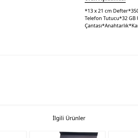
*13 x 21 cm Defter*3
Telefon Tutucu*32 GB 
Çantası*Anahtarlık*Kartv
İlgili Ürünler