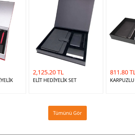
2,125.20 TL
811.80 T
İYELİK
ELİT HEDİYELİK SET
KARPUZLU 
Tümünü Gör