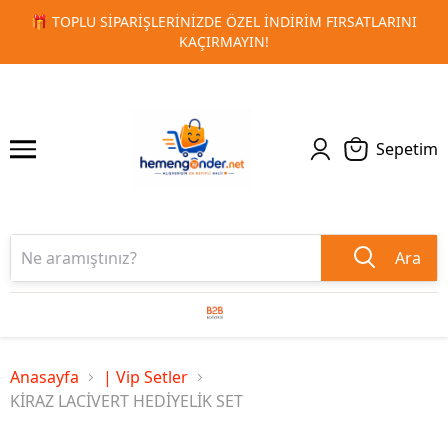
ATLARINI
🚀 KURUMSAL PROMOSYON VE MATBAA ÜRÜNLERI
1
2
TESLIMAT!
Sepetim
Ara
Anasayfa
| Vip Setler
KİRAZ LACİVERT HEDİYELİK SET