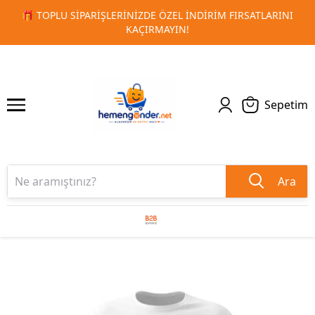
 FIRSATLARINI
🚀 KURUMSAL PROMOSYON VE MATBAA ÜRÜN
1
2
TESLIMAT!
Sepetim
Ara