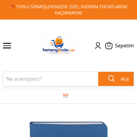
IM FIRSATLARINI
🚀 KURUMSAL PROMOSYON VE MATBAA ÜR
1
2
TESLIMAT!
Sepetim
Ara