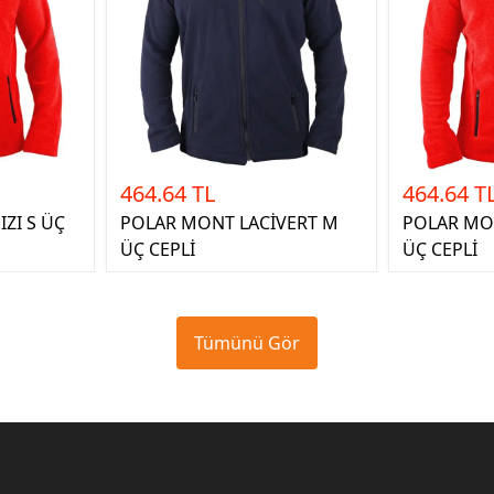
464.64 TL
464.64 T
ZI S ÜÇ
POLAR MONT LACİVERT M
POLAR MON
ÜÇ CEPLİ
ÜÇ CEPLİ
Tümünü Gör