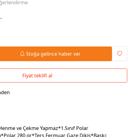
ğerlendirme
Seyahat Çantaları
El İlanı / Broşürü
Chef Önlükleri
Duvar Saatleri
L
Bez Çanta
Kaşe
Masa Üstü Setler
Okul Çantaları
Stoğa gelince haber ver
Fiyat teklifi al
nden
ylenme ve Çekme Yapmaz*1.Sınıf Polar
ı*Polar 280 gr*Ters Fermuar Gaze Dikiş*Baskı: