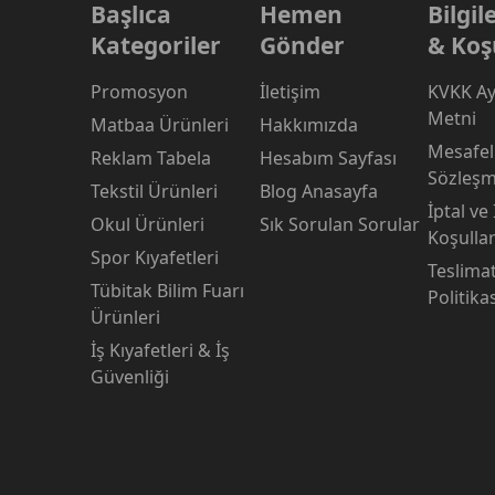
Başlıca
Hemen
Bilgi
Kategoriler
Gönder
& Koş
Promosyon
İletişim
KVKK Ay
Metni
Matbaa Ürünleri
Hakkımızda
Mesafeli
Reklam Tabela
Hesabım Sayfası
Sözleşm
Tekstil Ürünleri
Blog Anasayfa
İptal ve
Okul Ürünleri
Sık Sorulan Sorular
Koşullar
Spor Kıyafetleri
Teslima
Tübitak Bilim Fuarı
Politika
Ürünleri
İş Kıyafetleri & İş
Güvenliği