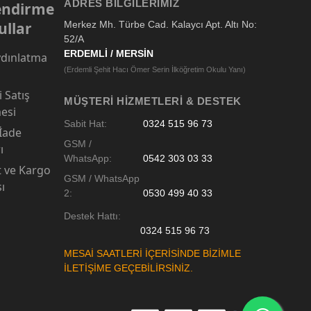
ADRES BILGILERIMIZ
lendirme
ullar
Merkez Mh. Türbe Cad. Kalaycı Apt. Altı No:
52/A
ERDEMLİ / MERSİN
dınlatma
(Erdemli Şehit Hacı Ömer Serin İlköğretim Okulu Yanı)
 Satış
MÜŞTERI HIZMETLERI & DESTEK
esi
Sabit Hat:
0324 515 96 73
 İade
GSM /
ı
WhatsApp:
0542 303 03 33
t ve Kargo
GSM / WhatsApp
sı
2:
0530 499 40 33
Destek Hattı:
0324 515 96 73
MESAİ SAATLERİ İÇERİSİNDE BİZİMLE
İLETİŞİME GEÇEBİLİRSİNİZ.