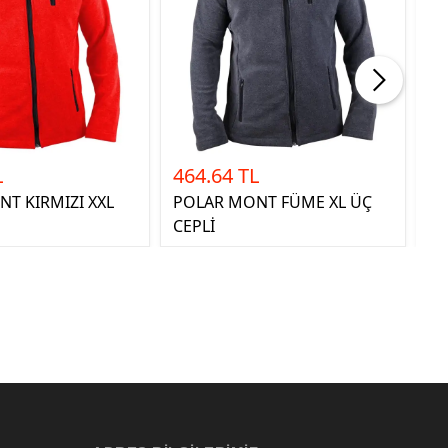
L
464.64 TL
4
T KIRMIZI XXL
POLAR MONT FÜME XL ÜÇ
PO
CEPLİ
CE