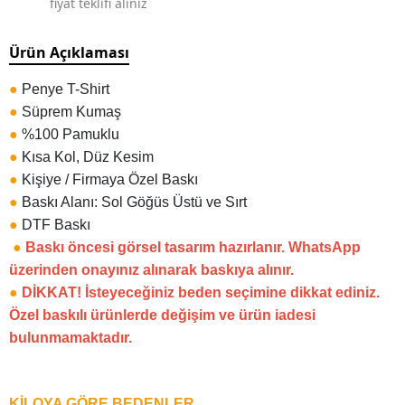
fiyat teklifi alınız
Ürün Açıklaması
●
Penye T-Shirt
●
Süprem Kumaş
●
%100 Pamuklu
●
Kısa Kol, Düz Kesim
●
Kişiye / Firmaya Özel Baskı
●
Baskı Alanı: Sol Göğüs Üstü ve Sırt
●
DTF Baskı
●
Baskı öncesi görsel tasarım hazırlanır. WhatsApp
üzerinden onayınız alınarak baskıya alınır.
●
DİKKAT! İsteyeceğiniz beden seçimine dikkat ediniz.
Özel baskılı ürünlerde değişim ve ürün iadesi
bulunmamaktadır.
KİLOYA GÖRE BEDENLER