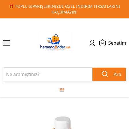
ARINI
🚀 KURUMSAL PROMOSYON VE MATBAA ÜRÜNLERINDE
1
2
TESLIMAT!
Sepetim
Ara