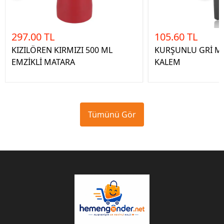
297.00 TL
105.60 TL
KIZILÖREN KIRMIZI 500 ML
KURŞUNLU GRİ M
EMZİKLİ MATARA
KALEM
Tümünü Gör