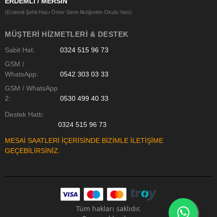
ERDEMLİ / MERSİN
(Erdemli Şehit Hacı Ömer Serin İlköğretim Okulu Yanı)
MÜŞTERI HIZMETLERI & DESTEK
Sabit Hat:
0324 515 96 73
GSM /
WhatsApp:
0542 303 03 33
GSM / WhatsApp
2:
0530 499 40 33
Destek Hattı:
0324 515 96 73
MESAİ SAATLERİ İÇERİSİNDE BİZİMLE İLETİŞİME
GEÇEBİLİRSİNİZ.
Tüm hakları saklıdır.