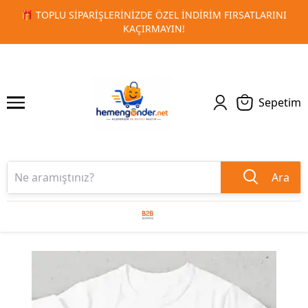
RSATLARINI
🚀 KURUMSAL PROMOSYON VE MATBAA ÜRÜNLE
1
2
TESLIMAT!
Sepetim
Ara