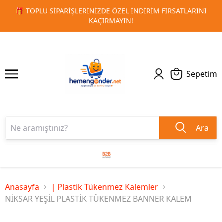
 FIRSATLARINI
🚀 KURUMSAL PROMOSYON VE MATBAA ÜRÜN
1
2
TESLIMAT!
Sepetim
Ara
Anasayfa
| Plastik Tükenmez Kalemler
NİKSAR YEŞİL PLASTİK TÜKENMEZ BANNER KALEM