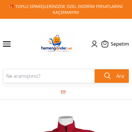
IM FIRSATLARINI
🚀 KURUMSAL PROMOSYON VE MATBAA ÜR
1
2
TESLIMAT!
Sepetim
Ara