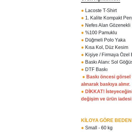
●
Lacoste T-Shirt
●
1. Kalite Kompakt Pe
●
Nefes Alan Gözenekli
●
%100 Pamuklu
●
Düğmeli Polo Yaka
●
Kısa Kol, Düz Kesim
●
Kişiye / Firmaya Özel 
●
Baskı Alanı: Sol Göğüs
●
DTF Baskı
●
Baskı öncesi görsel
alınarak baskıya alınır.
●
DİKKAT! İsteyeceğini
değişim ve ürün iades
KİLOYA GÖRE BEDE
●
Small - 60 kg