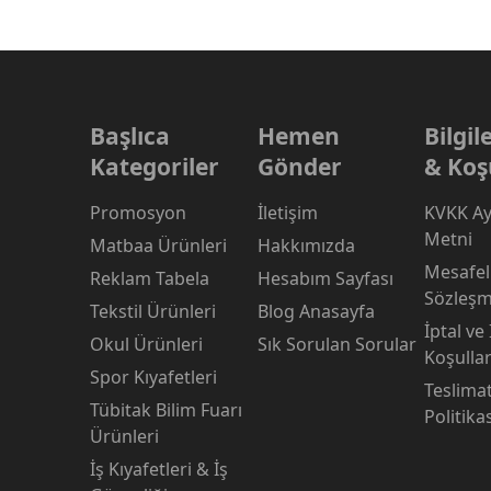
Başlıca
Hemen
Bilgi
Kategoriler
Gönder
& Koş
Promosyon
İletişim
KVKK Ay
Metni
Matbaa Ürünleri
Hakkımızda
Mesafeli
Reklam Tabela
Hesabım Sayfası
Sözleşm
Tekstil Ürünleri
Blog Anasayfa
İptal ve
Okul Ürünleri
Sık Sorulan Sorular
Koşullar
Spor Kıyafetleri
Teslima
Tübitak Bilim Fuarı
Politika
Ürünleri
İş Kıyafetleri & İş