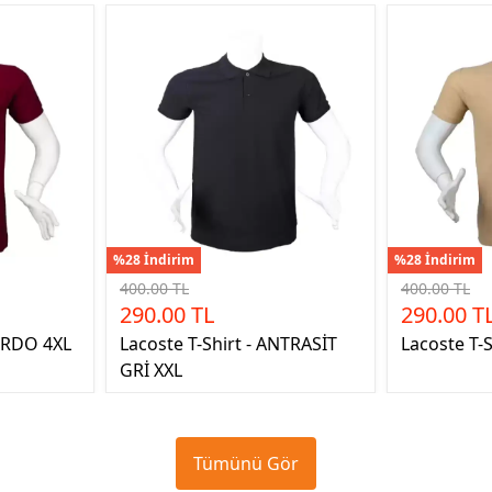
%28 İndirim
%28 İndirim
400.00 TL
400.00 TL
290.00 TL
290.00 T
BORDO 4XL
Lacoste T-Shirt - ANTRASİT
Lacoste T-S
GRİ XXL
Tümünü Gör