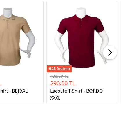
%28 İndirim
%28
400.00 TL
40
L
290.00 TL
2
hirt - BEJ XXL
Lacoste T-Shirt - BORDO
La
XXXL
GR