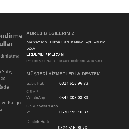
ADRES BILGILERIMIZ
lendirme
ullar
Merkez Mh. Türbe Cad. Kalaycı Apt. Altı No:
52/A
ERDEMLİ / MERSİN
dınlatma
(Erdemli Şehit Hacı Ömer Serin İlköğretim Okulu Yanı)
 Satış
MÜŞTERI HIZMETLERI & DESTEK
esi
Sabit Hat:
0324 515 96 73
 İade
GSM /
ı
WhatsApp:
0542 303 03 33
t ve Kargo
GSM / WhatsApp
sı
2:
0530 499 40 33
Destek Hattı:
0324 515 96 73