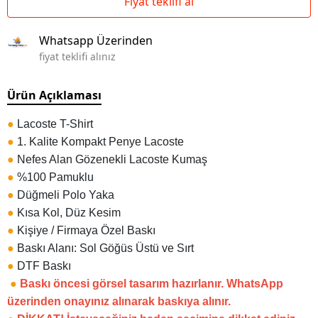
Fiyat teklifi al
Whatsapp Üzerinden
fiyat teklifi alınız
Ürün Açıklaması
●
Lacoste T-Shirt
●
1. Kalite Kompakt Penye Lacoste
●
Nefes Alan Gözenekli Lacoste Kumaş
●
%100 Pamuklu
●
Düğmeli Polo Yaka
●
Kısa Kol, Düz Kesim
●
Kişiye / Firmaya Özel Baskı
●
Baskı Alanı: Sol Göğüs Üstü ve Sırt
●
DTF Baskı
●
Baskı öncesi görsel tasarım hazırlanır. WhatsApp
üzerinden onayınız alınarak baskıya alınır.