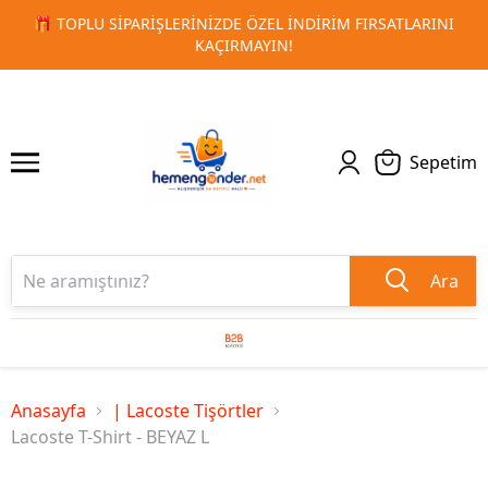
ARINI
🚀 KURUMSAL PROMOSYON VE MATBAA ÜRÜNLERINDE
1
2
TESLIMAT!
Sepetim
Ara
Anasayfa
| Lacoste Tişörtler
Lacoste T-Shirt - BEYAZ L