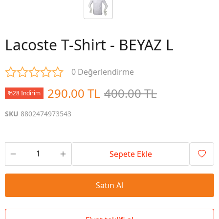
Lacoste T-Shirt - BEYAZ L
0 Değerlendirme
290.00 TL
400.00 TL
%28 İndirim
SKU
8802474973543
Sepete Ekle
Satın Al