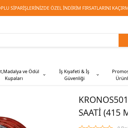
 KURUMSAL PROMOSYON VE MATBAA ÜRÜNLERINDE HIZLI T
et,Madalya ve Ödül
İş Kıyafeti & İş
Promo
Kupaları
Güvenliği
Ürünl
k Grubu
iş | Poster
AR
Karton Çanta
Teknoloji Ürünleri
Okul Hatıra Ürünleri
Antrenman Grubu
Tübitak Bilim Fuarı Ürünleri
Şapka, Bere & Aksesuar
Takvimler
Termos, Kupa ve
Display Ürünleri
ÖDÜL KUPALAR
İş Elbiseleri & Pantolonlar
Çantalar
KRONOS501 
Mataralar
 | Poster
ya
Karton Çanta
Usb Bellek
Öğrenci Takvimi
Antrenman Yelekleri
Yelken Bayrak
Şapkalar
Üçgen Masa Takvimi
Rollup
Gümüş Ödül Kupaları
İş Pantolonları
Bez Kaleml
SAATİ (415 
lya
Bluetooth Hoparlörler
Futbol Şortları
Kırlangıç Bayrak
Polar Bere - Polar Buff
Takvimli Küpnotlar
Termoslar
Sunum Panosu
Gold Ödül Kupaları
Avangart İş Kıyafetleri
Tekstil Çan
a
Bluetooth Kulaklıklar
Futbol Çorap
Masa Bayrağı
Bandanalar
Gemici Takvimler
Seramik Kupalar
Yaka Kartı
Polar Mont
Bez Çanta
Powerbank
Rollup
Şemsiyeler
Porselen Kupalar
Softjel Mont Yelek