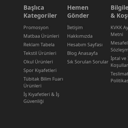
Başlıca
Hemen
Bilgi
Kategoriler
Gönder
& Koş
Promosyon
İletişim
KVKK Ay
Metni
Matbaa Ürünleri
Hakkımızda
Mesafeli
Reklam Tabela
Hesabım Sayfası
Sözleşm
Tekstil Ürünleri
Blog Anasayfa
İptal ve
Okul Ürünleri
Sık Sorulan Sorular
Koşullar
Spor Kıyafetleri
Teslima
Tübitak Bilim Fuarı
Politika
Ürünleri
İş Kıyafetleri & İş
Güvenliği