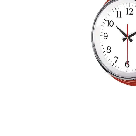
Lacoste Polo Yaka Uzun Kol
Tarihsiz Defterler
18 Mart Tişörtleri
Tübitak Bilim Fuarı Tişört
Plastik Tükenmez Kalemler
30 Ağustos Tişörtleri
Tekli Kalem Setleri
Roller Kalemler
Scrikss Kalemler