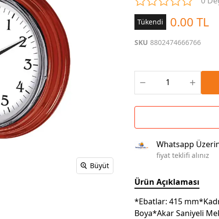
0 De
Çoklu Şarj Kabloları
Sunum Panosu
Kahve Setleri
0.00 TL
Tükendi
Kablosuz Şarj
Branda | Afiş | Poster
Powerbank Defter
Baskılı Masa Örtüsü
SKU
8802474666766
Wireless Masa Lambası
Whatsapp Üzeri
fiyat teklifi alınız
Büyüt
Ürün Açıklaması
*Ebatlar: 415 mm*Kad
Boya*Akar Saniyeli Me