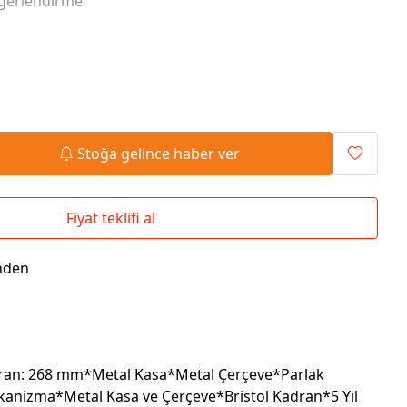
ğerlendirme
Seyahat Çantaları
El İlanı / Broşürü
Chef Önlükleri
Duvar Saatleri
Bez Çanta
Kaşe
Masa Üstü Setler
Okul Çantaları
Stoğa gelince haber ver
Fiyat teklifi al
nden
ran: 268 mm*Metal Kasa*Metal Çerçeve*Parlak
kanizma*Metal Kasa ve Çerçeve*Bristol Kadran*5 Yıl