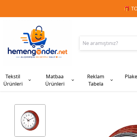
🚀
Tekstil
Matbaa
Reklam
Plak
Ürünleri
Ürünleri
Tabela
Tişört Çeşitleri (Polo & Penye)
Ajanda ve Defterler
Bayrak Çeşitleri
PLAKETLER
Uyarı İkaz & Güvenlik Yelekleri
Ajanda ve Defterler
Özel Gün ve Anma Tişörtleri
Maç Formaları
Tübitat Tekstil & Promosyon
Tanıtım Ürünleri
Kalem ve Setler
Polar, Mont & Yele
Branda | Af
MADALYAL
Lacoste STR Tişörtler
Spiralli Defterler
Yelken Bayrak
Kadife Plaketler
İkaz Yelekleri
Masa Sümenleri
23 Nisan Tişörtleri
Çubuklu Formalar
Baskılı Masa Örtüsü
El İlanı / Broşürü
İkili Kalem Setleri
Polar Düz Ceket
Branda | Afiş
Bronz Madal
Standart Penye
Tarihli Ajandalar
Kırlangıç Bayrakları
Kristal Plaketler
Mühendis Yelekleri
Organizer
19 Mayıs Tişörtleri
Parçalı Formalar
Tübitak Bilim Fuarı Şapka
Matbaa Setleri
Işıklı Kalemler
Soft Shell Polar Ceket
Gümüş Mada
Premium Penye
Tarihsiz Defterler
Masa Bayrağı
Ahşap Plaketler
Spiralli Defterler
29 Ekim Tişörtleri
Futbol Şortları
Bez Çanta
Yaka Kartı
Kurşun ve Boya Kalemleri
Softjel Mont ve Yelek
Gold Madaly
Lacoste Tişörtler
Bloknot
VİP Plaketler
Tarihli Ajandalar
10 Kasım Tişörtleri
Kupa Bardak
Metal Tükenmez Kalemler
Yelekler