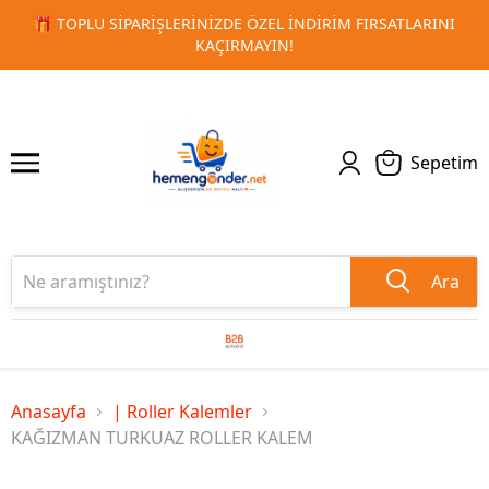
 FIRSATLARINI
🚀 KURUMSAL PROMOSYON VE MATBAA ÜRÜN
1
2
TESLIMAT!
Sepetim
Ara
Anasayfa
| Roller Kalemler
KAĞIZMAN TURKUAZ ROLLER KALEM