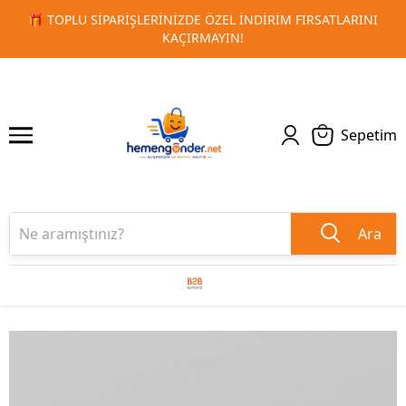
RSATLARINI
🚀 KURUMSAL PROMOSYON VE MATBAA ÜRÜNLE
1
2
TESLIMAT!
Sepetim
Ara