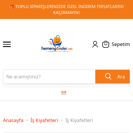
🚀 KURUMSAL PROMOSYON VE MATBAA ÜRÜNLERINDE HIZL
1
2
TESLIMAT!
Sepetim
Ara
Anasayfa
İş Kıyafetleri
İş Kıyafetleri