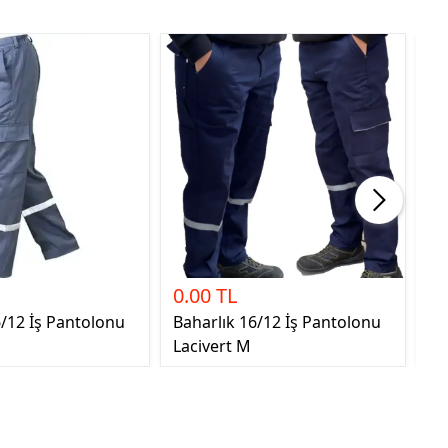
0.00 TL
0.
6/12 İş Pantolonu
Baharlık 16/12 İş Pantolonu
Ba
Lacivert M
Gr