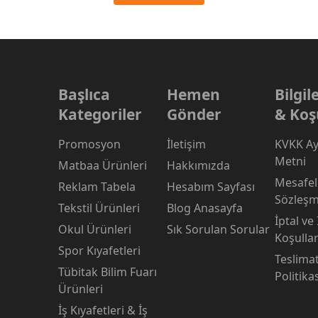
Başlıca
Hemen
Bilgi
Kategoriler
Gönder
& Koş
Promosyon
İletişim
KVKK Ay
Metni
Matbaa Ürünleri
Hakkımızda
Mesafeli
Reklam Tabela
Hesabım Sayfası
Sözleşm
Tekstil Ürünleri
Blog Anasayfa
İptal ve
Okul Ürünleri
Sık Sorulan Sorular
Koşullar
Spor Kıyafetleri
Teslima
Tübitak Bilim Fuarı
Politika
Ürünleri
İş Kıyafetleri & İş