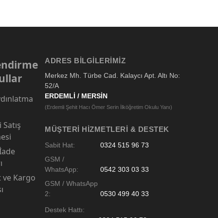
ADRES BILGILERIMIZ
lendirme
ullar
Merkez Mh. Türbe Cad. Kalaycı Apt. Altı No:
52/A
ERDEMLİ / MERSİN
dınlatma
(Erdemli Şehit Hacı Ömer Serin İlköğretim Okulu Yanı)
 Satış
MÜŞTERI HIZMETLERI & DESTEK
esi
Sabit Hat:
0324 515 96 73
 İade
GSM /
ı
WhatsApp:
0542 303 03 33
t ve Kargo
GSM / WhatsApp
sı
2:
0530 499 40 33
Destek Hattı: