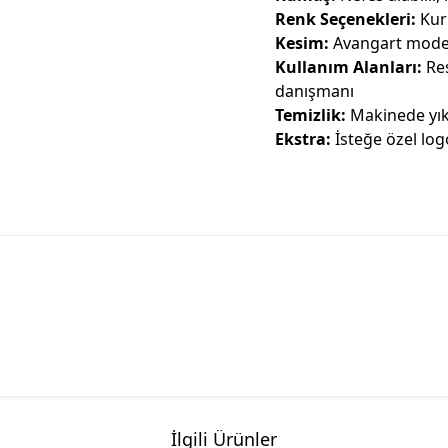
Renk Seçenekleri:
Kuru
Kesim:
Avangart moder
Kullanım Alanları:
Res
danışmanı
Temizlik:
Makinede yıka
Ekstra:
İsteğe özel log
İlgili Ürünler