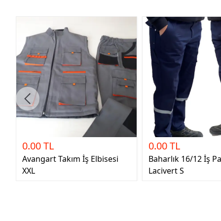
0.00 TL
0.00 TL
Avangart Takım İş Elbisesi
Baharlık 16/12 İş P
XXL
Lacivert S