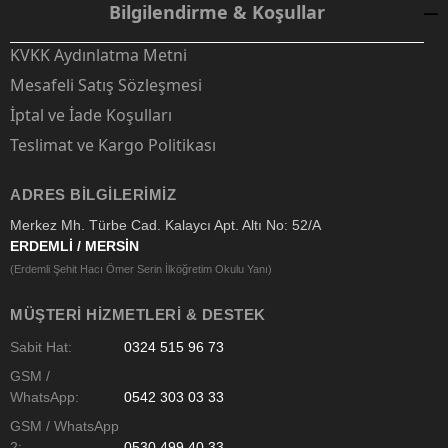
Bilgilendirme & Koşullar
KVKK Aydınlatma Metni
Mesafeli Satış Sözleşmesi
İptal ve İade Koşulları
Teslimat ve Kargo Politikası
ADRES BILGILERIMIZ
Merkez Mh. Türbe Cad. Kalaycı Apt. Altı No: 52/A
ERDEMLİ / MERSİN
(Erdemli Şehit Hacı Ömer Serin İlköğretim Okulu Yanı)
MÜŞTERI HIZMETLERI & DESTEK
Sabit Hat:
0324 515 96 73
GSM /
WhatsApp:
0542 303 03 33
GSM / WhatsApp
2:
0530 499 40 33