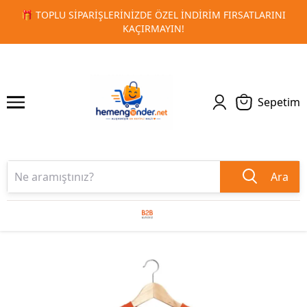
RSATLARINI
🚀 KURUMSAL PROMOSYON VE MATBAA ÜRÜNLE
1
2
TESLIMAT!
Sepetim
Ara