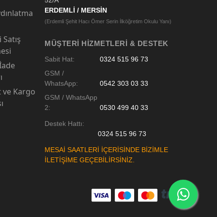
52/A
ERDEMLİ / MERSİN
dınlatma
(Erdemli Şehit Hacı Ömer Serin İlköğretim Okulu Yanı)
 Satış
MÜŞTERI HIZMETLERI & DESTEK
esi
Sabit Hat:
0324 515 96 73
 İade
GSM /
ı
WhatsApp:
0542 303 03 33
t ve Kargo
GSM / WhatsApp
sı
2:
0530 499 40 33
Destek Hattı:
0324 515 96 73
MESAİ SAATLERİ İÇERİSİNDE BİZİMLE
İLETİŞİME GEÇEBİLİRSİNİZ.