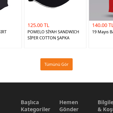
125.00 TL
140.00 T
SIRT
POMELO SİYAH SANDWICH
19 Mayıs Ba
SİPER COTTON ŞAPKA
Tümünü Gör
Başlıca
Hemen
Bilgi
Kategoriler
Gönder
& Koş