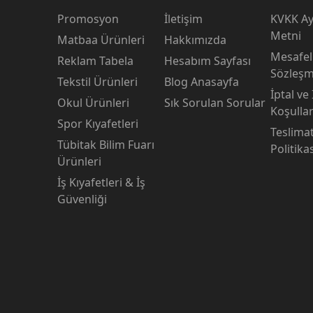
Promosyon
İletişim
KVKK Ay
Metni
Matbaa Ürünleri
Hakkımızda
Mesafeli
Reklam Tabela
Hesabım Sayfası
Sözleşm
Tekstil Ürünleri
Blog Anasayfa
İptal ve
Okul Ürünleri
Sık Sorulan Sorular
Koşullar
Spor Kıyafetleri
Teslima
Tübitak Bilim Fuarı
Politika
Ürünleri
İş Kıyafetleri & İş
Güvenliği