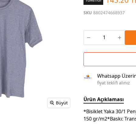
Çoklu Şarj Kabloları
Sunum Panosu
Kahve Setleri
SKU
8802474668937
Kablosuz Şarj
Branda | Afiş | Poster
Powerbank Defter
Baskılı Masa Örtüsü
Wireless Masa Lambası
Whatsapp Üzeri
fiyat teklifi alınız
Ürün Açıklaması
Büyüt
*Bisiklet Yaka 30/1 P
150 gr/m2*Baskı: Trans