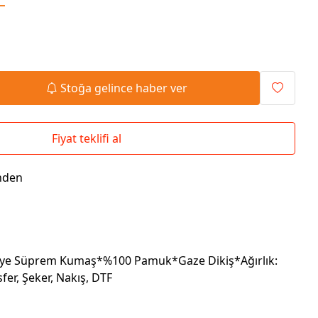
Seyahat Çantaları
El İlanı / Broşürü
Chef Önlükleri
Duvar Saatleri
Bez Çanta
Kaşe
Masa Üstü Setler
Okul Çantaları
Stoğa gelince haber ver
Fiyat teklifi al
nden
enye Süprem Kumaş*%100 Pamuk*Gaze Dikiş*Ağırlık:
fer, Şeker, Nakış, DTF