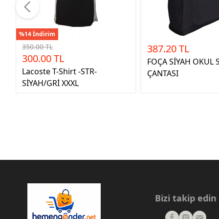
%14 İndirim
350.00 TL
387.20 TL
300.00 TL
FOÇA SİYAH OKUL 
Lacoste T-Shirt -STR-
ÇANTASI
SİYAH/GRİ XXXL
Bizi takip edin