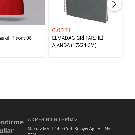
L
0.00 TL
1
skılı Tişört 08
ELMADAĞ GRİ TARİHLİ
ER
AJANDA (17X24 CM)
RO
ADRES BILGILERIMIZ
lendirme
ullar
Merkez Mh. Türbe Cad. Kalaycı Apt. Altı No: