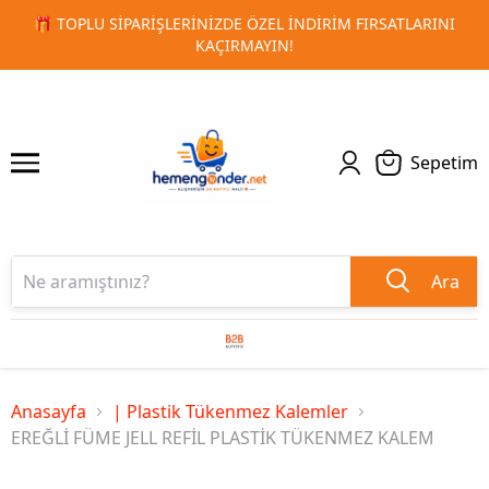
 FIRSATLARINI
🚀 KURUMSAL PROMOSYON VE MATBAA ÜRÜN
1
2
TESLIMAT!
Sepetim
Ara
Anasayfa
| Plastik Tükenmez Kalemler
EREĞLİ FÜME JELL REFİL PLASTİK TÜKENMEZ KALEM